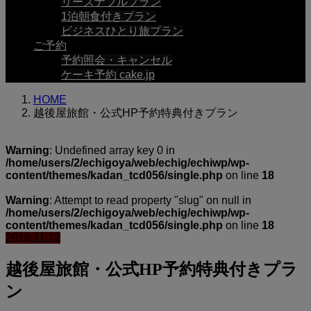
リーズナブルプラン
1泊朝食付きプラン
ビジネスひとり旅プラン
ご予約
予約照会・キャンセル
ケーキ予約 cake.jp
HOME
越後屋旅館・公式HP予約特典付きプラン
Warning
: Undefined array key 0 in
/home/users/2/echigoya/web/echig/echiwp/wp-
content/themes/kadan_tcd056/single.php
on line
18
Warning
: Attempt to read property "slug" on null in
/home/users/2/echigoya/web/echig/echiwp/wp-
content/themes/kadan_tcd056/single.php
on line
18
2018.11.12
越後屋旅館・公式HP予約特典付きプラ
ン