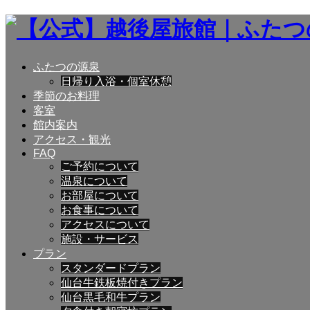
ふたつの源泉
日帰り入浴・個室休憩
季節のお料理
客室
館内案内
アクセス・観光
FAQ
ご予約について
温泉について
お部屋について
お食事について
アクセスについて
施設・サービス
プラン
スタンダードプラン
仙台牛鉄板焼付きプラン
仙台黒毛和牛プラン