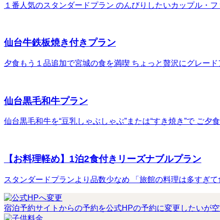
１番人気のスタンダードプラン のんびりしたいカップル・ファ
仙台牛鉄板焼き付きプラン
夕食もう１品追加で宮城の食を満喫 ちょっと贅沢にグレードア
仙台黒毛和牛プラン
仙台黒毛和牛を“豆乳しゃぶしゃぶ”または“すき焼き”で ご夕食
【お料理軽め】1泊2食付きリーズナブルプラン
スタンダードプランより品数少なめ 「旅館の料理は多すぎて食
宿泊予約サイトからの予約を公式HPの予約に変更したいが