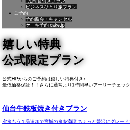
1泊朝食付きプラン
ビジネスひとり旅プラン
ご予約
予約照会・キャンセル
ケーキ予約 cake.jp
嬉しい特典
公式限定プラン
公式HPからのご予約は嬉しい特典付き♪
最低価格保証！！さらに通常より1時間早いアーリーチェッ
仙台牛鉄板焼き付きプラン
夕食もう１品追加で宮城の食を満喫 ちょっと贅沢にグレードア